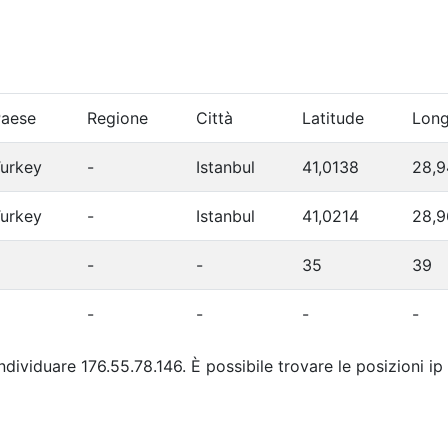
aese
Regione
Città
Latitude
Long
urkey
-
Istanbul
41,0138
28,9
urkey
-
Istanbul
41,0214
28,
-
-
35
39
-
-
-
-
individuare 176.55.78.146. È possibile trovare le posizioni i