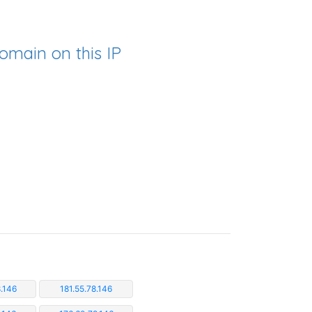
omain on this IP
.146
181.55.78.146