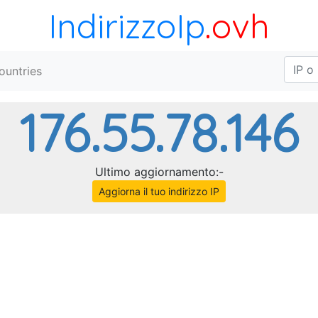
IndirizzoIp
.ovh
ountries
176.55.78.146
Ultimo aggiornamento:-
Aggiorna il tuo indirizzo IP