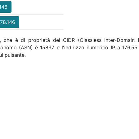
.146
.78.146
 , che è di proprietà del CIDR (Classless Inter-Domain R
utonomo (ASN) è 15897 e l'indirizzo numerico IP a 176.5
l pulsante.