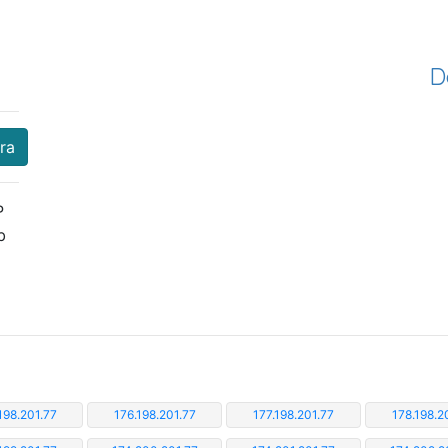
D
era
P
b
198.201.77
176.198.201.77
177.198.201.77
178.198.2