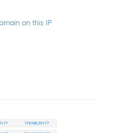
omain on this IP
01.77
179.198.201.77