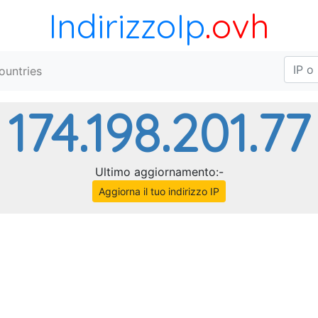
IndirizzoIp
.ovh
ountries
174.198.201.77
Ultimo aggiornamento:-
Aggiorna il tuo indirizzo IP