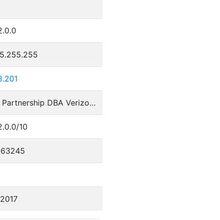
2.0.0
55.255.255
8.201
Cellco Partnership DBA Verizon Wireless
2.0.0/10
263245
/2017