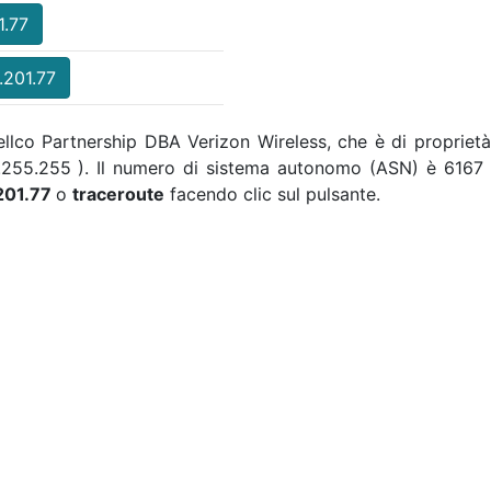
1.77
.201.77
 Cellco Partnership DBA Verizon Wireless, che è di propriet
55.255.255 ). Il numero di sistema autonomo (ASN) è 6167 e
201.77
o
traceroute
facendo clic sul pulsante.