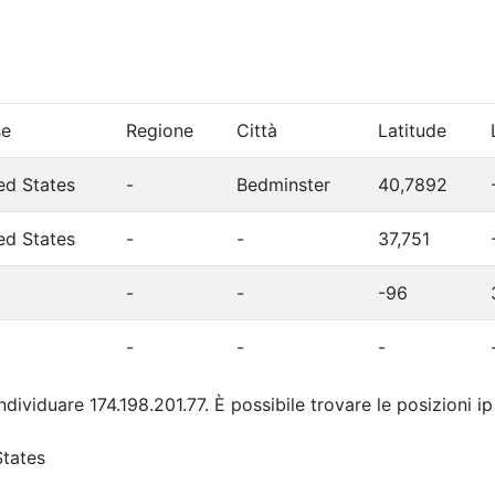
se
Regione
Città
Latitude
ed States
-
Bedminster
40,7892
ed States
-
-
37,751
-
-
-96
-
-
-
ndividuare 174.198.201.77. È possibile trovare le posizioni 
States