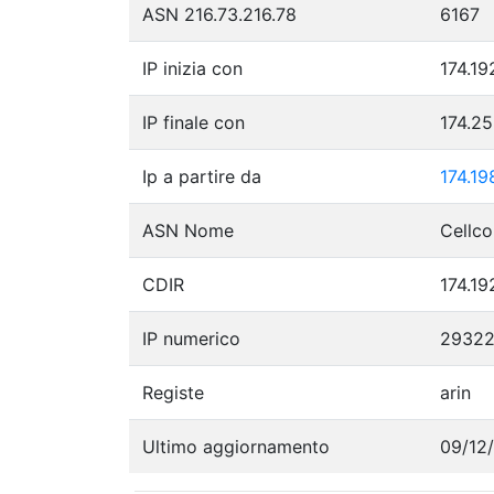
ASN 216.73.216.78
6167
IP inizia con
174.19
IP finale con
174.2
Ip a partire da
174.19
ASN Nome
CDIR
174.19
IP numerico
2932
Registe
arin
Ultimo aggiornamento
09/12