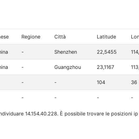
aese
Regione
Città
Latitude
Lon
hina
-
Shenzhen
22,5455
114
hina
-
Guangzhou
23,1167
113
-
-
104
36
-
-
-
-
individuare 14.154.40.228. È possibile trovare le posizioni i