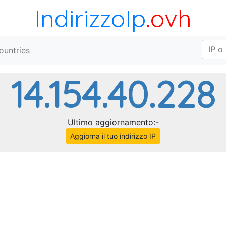
IndirizzoIp
.ovh
ountries
14.154.40.228
Ultimo aggiornamento:-
Aggiorna il tuo indirizzo IP