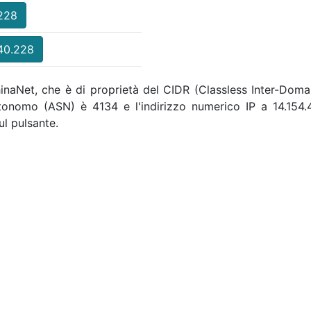
.228
.40.228
hinaNet, che è di proprietà del CIDR (Classless Inter-Domain
autonomo (ASN) è 4134 e l'indirizzo numerico IP a 14.15
ul pulsante.