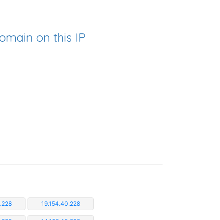
omain on this IP
.228
19.154.40.228