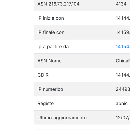
ASN 216.73.217.104
4134
IP inizia con
14.144
IP finale con
14.159
Ip a partire da
14.154
ASN Nome
China
CDIR
14.144
IP numerico
2449
Registe
apnic
Ultimo aggiornamento
12/07