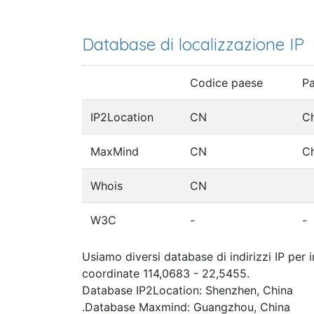
Database di localizzazione IP
Codice paese
P
IP2Location
CN
C
MaxMind
CN
C
Whois
CN
W3C
-
-
Usiamo diversi database di indirizzi IP per 
coordinate 114,0683 - 22,5455.
Database IP2Location: Shenzhen, China
.Database Maxmind: Guangzhou, China