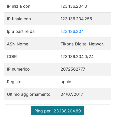
IP inizia con
123.136.204.0
IP finale con
123.136.204.255
Ip a partire da
123.136.204
ASN Nome
Tikona Digital Networks Pvt Ltd.
CDIR
123.136.204.0/24
IP numerico
2072562777
Registe
apnic
Ultimo aggiornamento
04/07/2017
Ping per 123.136.204.89