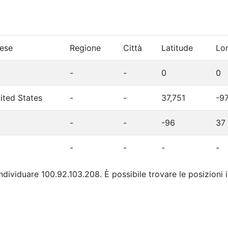
ese
Regione
Città
Latitude
Lo
-
-
0
0
ited States
-
-
37,751
-9
-
-
-96
37
-
-
-
-
individuare 100.92.103.208. È possibile trovare le posizioni