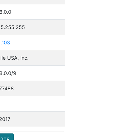
8.0.0
55.255.255
.103
le USA, Inc.
8.0.0/9
77488
/2017
.208