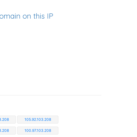
omain on this IP
3.208
105.92.103.208
3.208
100.97.103.208