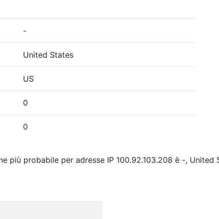
-
United States
US
0
0
ne più probabile per adresse IP 100.92.103.208 è -, United S