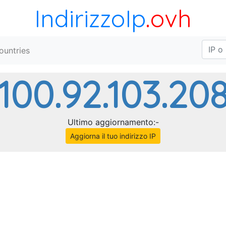
IndirizzoIp
.ovh
ountries
100.92.103.20
Ultimo aggiornamento:-
Aggiorna il tuo indirizzo IP