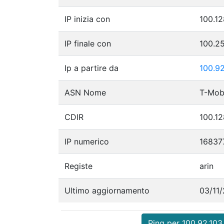
IP inizia con
100.12
IP finale con
100.2
Ip a partire da
100.92
ASN Nome
T-Mobi
CDIR
100.12
IP numerico
16837
Registe
arin
Ultimo aggiornamento
03/11
Ping per 100.92.103